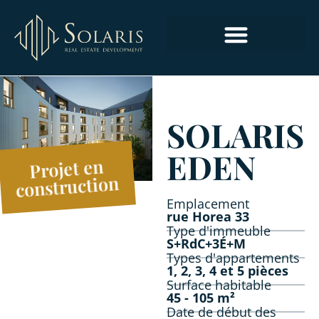
ESPACES COMMERCIAUX ET POUR BUREAUX
SOLARIS
EDEN
Projet en
construction
Emplacement
rue Horea 33
Type d'immeuble
S+RdC+3É+M
Types d'appartements
1, 2, 3, 4 et 5 pièces
Surface habitable
45 - 105 m²
Date de début des