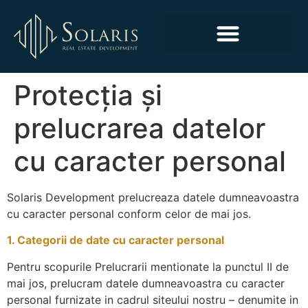
SPAȚII COMERCIALE ȘI PENTRU BIROURI
Protecția și
prelucrarea datelor
cu caracter personal
Solaris Development prelucreaza datele dumneavoastra
cu caracter personal conform celor de mai jos.
1. Categorii de date cu caracter personal
Pentru scopurile Prelucrarii mentionate la punctul II de
mai jos, prelucram datele dumneavoastra cu caracter
personal furnizate in cadrul siteului nostru – denumite in