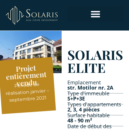
ESPACES COMMERCIAUX ET POUR BUREAUX
SOLARIS
ELITE
Projet
entièrement
vendu
Emplacement
Période de
str. Motilor nr. 2A
réalisation janvier –
Type d'immeuble
septembre 2021
S+P+3E
Types d'appartements
2, 3, 4 pièces
Surface habitable
48 - 90 m²
Date de début des