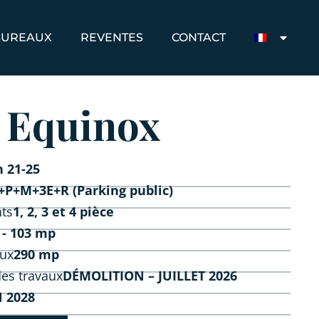
BUREAUX
REVENTES
CONTACT
s Equinox
n 21-25
+P+M+3E+R (Parking public)
ts
1, 2, 3 et 4 pièce
 - 103 mp
ux
290 mp
es travaux
DÉMOLITION – JUILLET 2026
N 2028