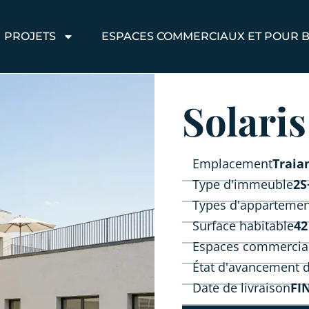
PROJETS
ESPACES COMMERCIAUX ET POUR 
Solari
Emplacement
Traia
Type d'immeuble
2S
Types d'appartemen
Surface habitable
42
Espaces commercia
État d'avancement d
Date de livraison
FI