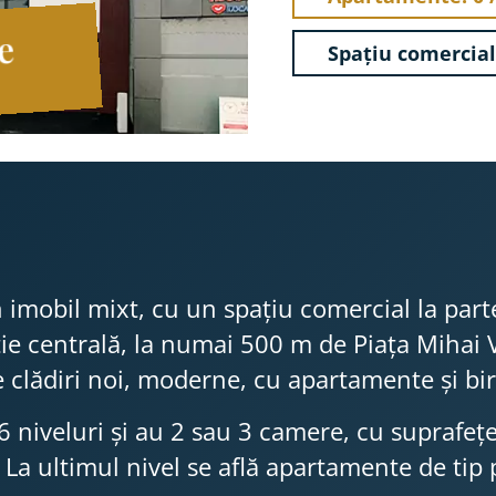
te
Spațiu comercial:
 imobil mixt, cu un spațiu comercial la parte
cație centrală, la numai 500 m de Piața Mihai
e clădiri noi, moderne, cu apartamente și bir
niveluri și au 2 sau 3 camere, cu suprafețe u
 La ultimul nivel se află apartamente de ti