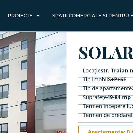
PROIECTE
SPAȚII COMERCIALE ȘI PENTRU 
SOLAR
Locație
str. Traian n
Tip imobil
S+P+6E
Tip de apartamente
Suprafețe
49-84 mp
Termen începere luc
Termen de predare
Apartamente: 0 /