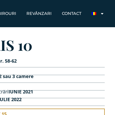
BIROURI
REVÂNZARI
CONTACT
IS 10
r. 58-62
2 sau 3 camere
rări
IUNIE 2021
IULIE 2022
 15