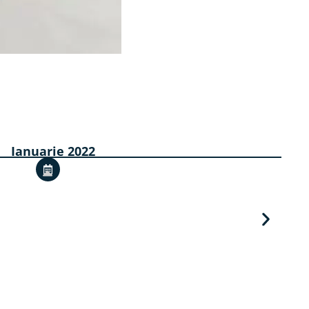
Ianuarie 2022
I