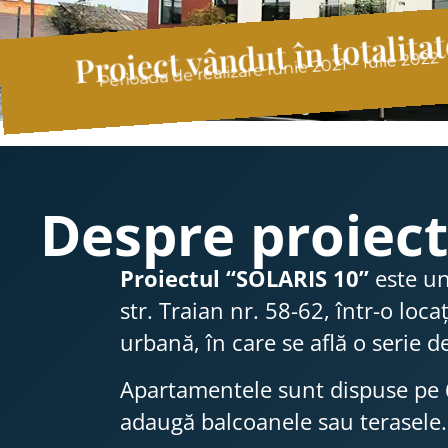
Proiect vândut în totalita
Perioada de realizare Iunie 2021 – Iulie 2022
Despre proiect
Proiectul “SOLARIS 10”
este un
str. Traian nr. 58-62, într-o lo
urbană, în care se află o serie d
Apartamentele sunt dispuse pe 6 
adaugă balcoanele sau terasele.