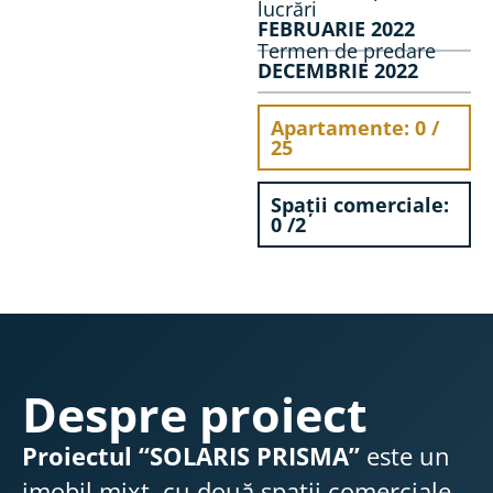
lucrări
FEBRUARIE 2022
Termen de predare
DECEMBRIE 2022
Apartamente: 0 /
25
Spații comerciale:
0 /2
Despre proiect
Proiectul “SOLARIS PRISMA”
este un
imobil mixt, cu două spații comerciale