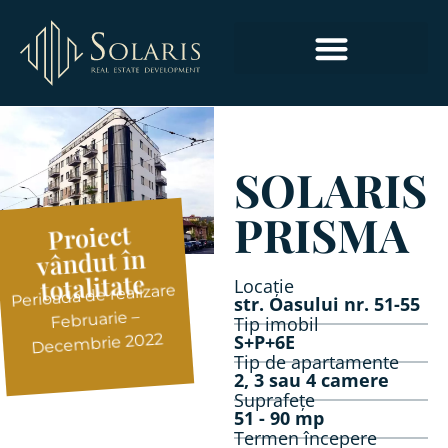
SPAȚII COMERCIALE ȘI PENTRU BIROURI
SOLARIS
PRISMA
Proiect
vândut în
totalitate
Locație
Perioada de realizare
str. Oasului nr. 51-55
Februarie –
Tip imobil
Decembrie 2022
S+P+6E
Tip de apartamente
2, 3 sau 4 camere
Suprafețe
51 - 90 mp
Termen începere